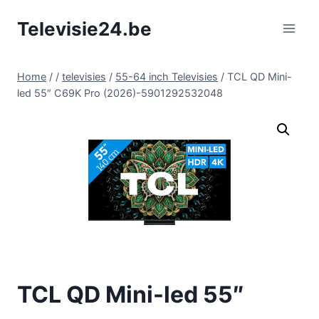
Doorgaan
Televisie24.be
naar
inhoud
Home
/
/
televisies
/
55-64 inch Televisies
/
TCL QD Mini-
led 55″ C69K Pro (2026)-5901292532048
TCL QD Mini-led 55″