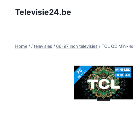
Doorgaan
Televisie24.be
naar
inhoud
Home
/
/
televisies
/
66-97 inch televisies
/
TCL QD Mini-l