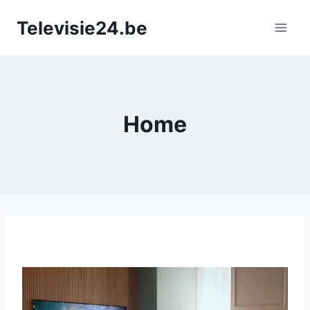
Doorgaan
Televisie24.be
naar
inhoud
Home