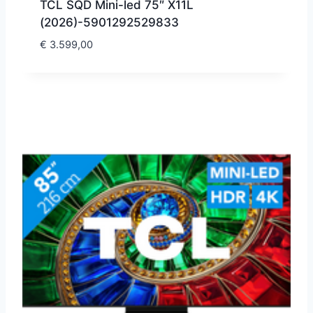
TCL SQD Mini-led 75″ X11L
(2026)-5901292529833
€
3.599,00