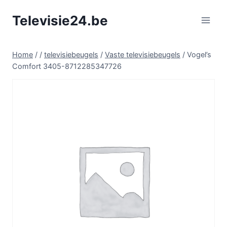
Doorgaan
Televisie24.be
naar
inhoud
Home
/
/
televisiebeugels
/
Vaste televisiebeugels
/
Vogel’s
Comfort 3405-8712285347726