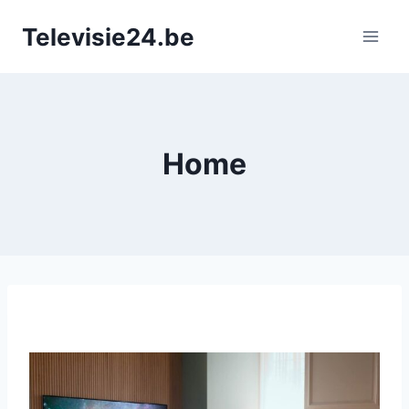
Doorgaan
Televisie24.be
naar
inhoud
Home