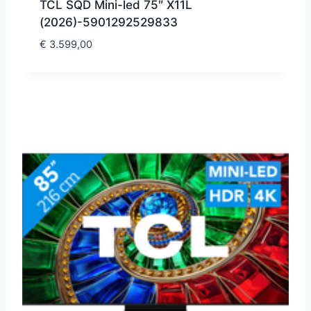
TCL SQD Mini-led 75″ X11L
(2026)-5901292529833
€
3.599,00