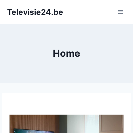
Doorgaan
Televisie24.be
naar
inhoud
Home