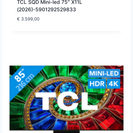
TCL SQD Mini-led 75″ X11L
(2026)-5901292529833
€
3.599,00