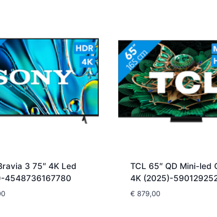
Bravia 3 75″ 4K Led
TCL 65″ QD Mini-led 
)-4548736167780
4K (2025)-59012925
00
€
879,00