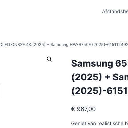
Afstandsb
QLED QN82F 4K (2025) + Samsung HW-B750F (2025)-61511249
Samsung 65
(2025) + S
(2025)-615
€
967,00
Geniet van realistische