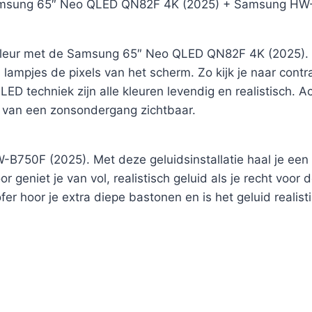
e Samsung 65″ Neo QLED QN82F 4K (2025) + Samsung HW
kleur met de Samsung 65″ Neo QLED QN82F 4K (2025). De
 lampjes de pixels van het scherm. Zo kijk je naar contr
LED techniek zijn alle kleuren levendig en realistisch. 
ail van een zonsondergang zichtbaar.
-B750F (2025). Met deze geluidsinstallatie haal je een
niet je van vol, realistisch geluid als je recht voor d
 hoor je extra diepe bastonen en is het geluid realistis