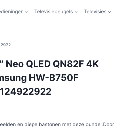
edieningen
Televisiebeugels
Televisies
22922
″ Neo QLED QN82F 4K
amsung HW-B750F
1124922922
 beelden en diepe bastonen met deze bundel.Door