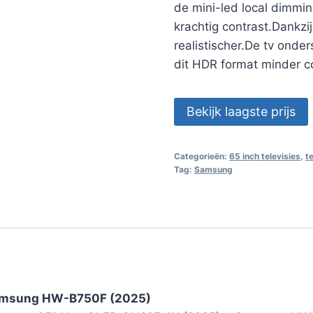
de mini-led local dimmi
krachtig contrast.Dankzi
realistischer.De tv ond
dit HDR format minder con
Bekijk laagste prijs
Categorieën:
65 inch televisies
,
t
Tag:
Samsung
amsung HW-B750F (2025)