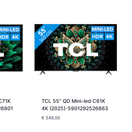
C71K
TCL 55″ QD Mini-led C61K
26801
4K (2025)-5901292526863
€
549,00