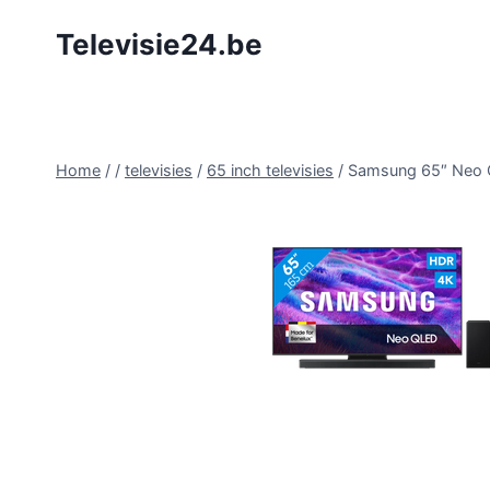
Doorgaan
Televisie24.be
naar
inhoud
Home
/
/
televisies
/
65 inch televisies
/
Samsung 65″ Neo 