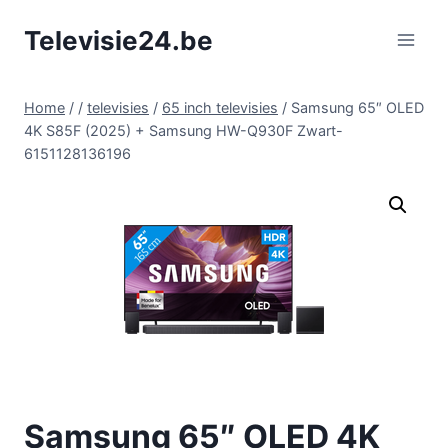
Doorgaan
Televisie24.be
naar
inhoud
Home
/
/
televisies
/
65 inch televisies
/
Samsung 65″ OLED
4K S85F (2025) + Samsung HW-Q930F Zwart-
6151128136196
Samsung 65″ OLED 4K