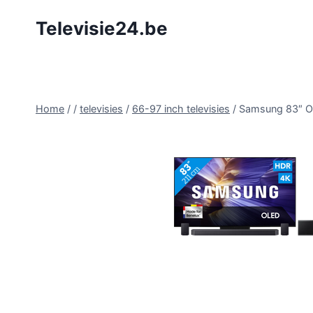
Doorgaan
Televisie24.be
naar
inhoud
Home
/
/
televisies
/
66-97 inch televisies
/
Samsung 83″ O