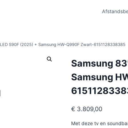
Afstandsb
LED S90F (2025) + Samsung HW-Q990F Zwart-6151128338385
Samsung 83″
Samsung HW
6151128338
€
3.809,00
Met deze tv en soundbar