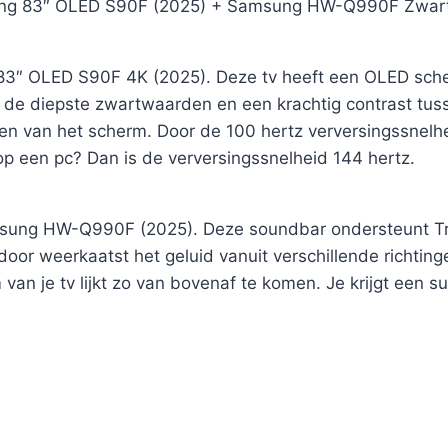
sung 83″ OLED S90F (2025) + Samsung HW-Q990F Zwart
83″ OLED S90F 4K (2025). Deze tv heeft een OLED scher
an de diepste zwartwaarden en een krachtig contrast tuss
gen van het scherm. Door de 100 hertz verversingssnelh
p een pc? Dan is de verversingssnelheid 144 hertz.
amsung HW-Q990F (2025). Deze soundbar ondersteunt T
or weerkaatst het geluid vanuit verschillende richtingen 
 van je tv lijkt zo van bovenaf te komen. Je krijgt een