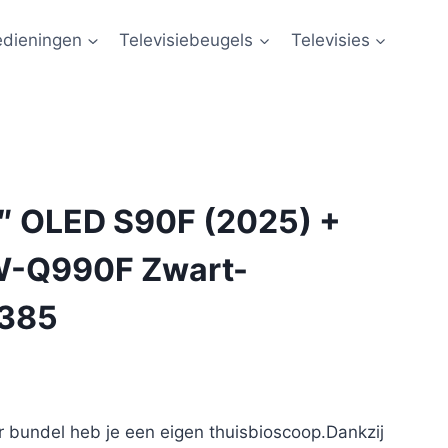
edieningen
Televisiebeugels
Televisies
 OLED S90F (2025) +
-Q990F Zwart-
385
 bundel heb je een eigen thuisbioscoop.Dankzij