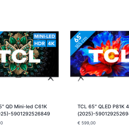
5″ QD Mini-led C61K
TCL 65″ QLED P81K 
025)-5901292526849
(2025)-59012925269
00
€
599,00