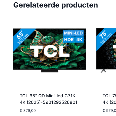
Gerelateerde producten
TCL 65″ QD Mini-led C71K
TCL 7
4K (2025)-5901292526801
4K (2
€
879,00
€
979,