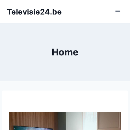
Doorgaan
Televisie24.be
naar
inhoud
Home