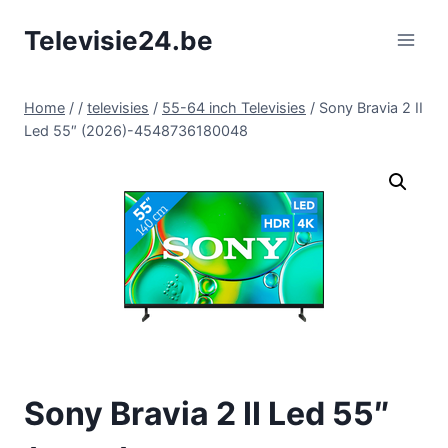
Doorgaan
Televisie24.be
naar
inhoud
Home
/
/
televisies
/
55-64 inch Televisies
/
Sony Bravia 2 II
Led 55″ (2026)-4548736180048
Sony Bravia 2 II Led 55″