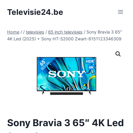
Doorgaan
Televisie24.be
naar
inhoud
Home
/
/
televisies
/
65 inch televisies
/
Sony Bravia 3 65″
4K Led (2025) + Sony HT-S2000 Zwart-6151123346309
Sony Bravia 3 65″ 4K Led