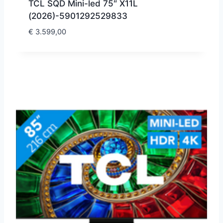
TCL SQD Mini-led 75″ X11L
(2026)-5901292529833
€
3.599,00