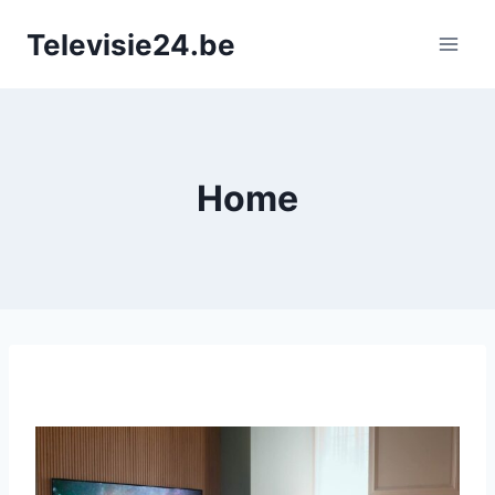
Doorgaan
Televisie24.be
naar
inhoud
Home