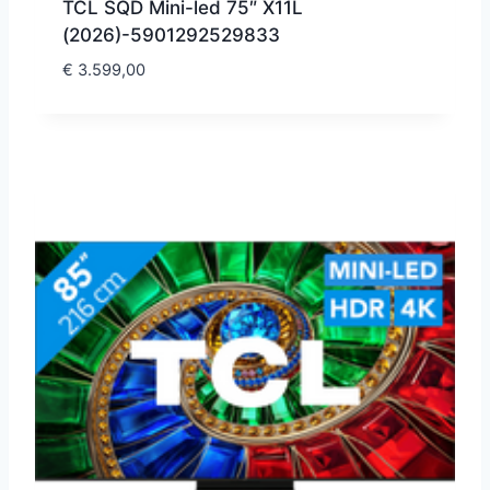
TCL SQD Mini-led 75″ X11L
(2026)-5901292529833
€
3.599,00