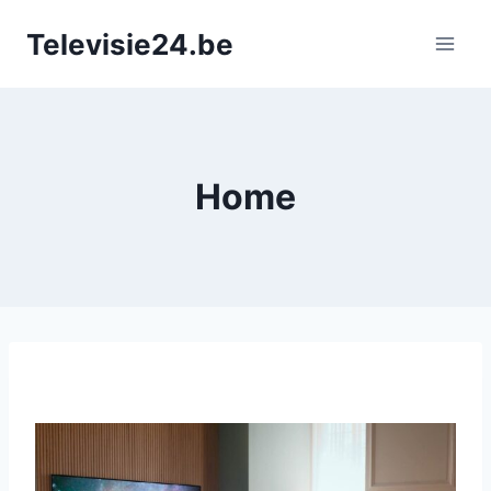
Doorgaan
Televisie24.be
naar
inhoud
Home