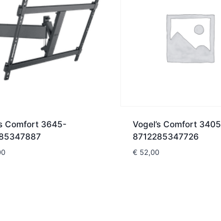
’s Comfort 3645-
Vogel’s Comfort 3405
85347887
8712285347726
00
€
52,00