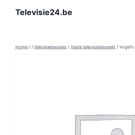
Doorgaan
Televisie24.be
naar
inhoud
Home
/
/
televisiebeugels
/
Vaste televisiebeugels
/
Vogel’