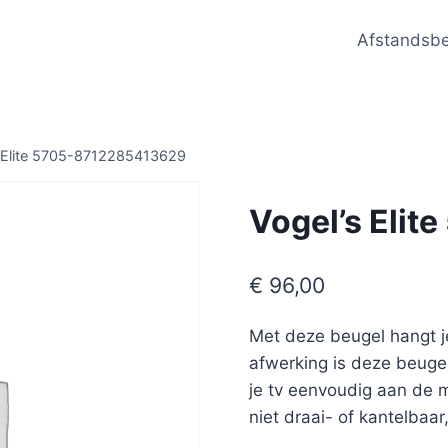
Afstandsb
s Elite 5705-8712285413629
Vogel’s Eli
€
96,00
Met deze beugel hangt je
afwerking is deze beuge
je tv eenvoudig aan de m
niet draai- of kantelbaar,