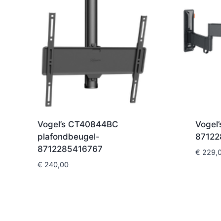
Vogel’s CT40844BC
Vogel
plafondbeugel-
87122
8712285416767
€
229,
€
240,00